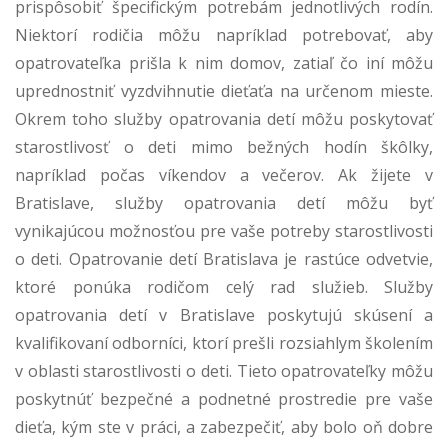
prispôsobiť špecifickým potrebám jednotlivých rodín.
Niektorí rodičia môžu napríklad potrebovať, aby
opatrovateľka prišla k nim domov, zatiaľ čo iní môžu
uprednostniť vyzdvihnutie dieťaťa na určenom mieste.
Okrem toho služby opatrovania detí môžu poskytovať
starostlivosť o deti mimo bežných hodín škôlky,
napríklad počas víkendov a večerov. Ak žijete v
Bratislave, služby opatrovania detí môžu byť
vynikajúcou možnosťou pre vaše potreby starostlivosti
o deti. Opatrovanie detí Bratislava je rastúce odvetvie,
ktoré ponúka rodičom celý rad služieb. Služby
opatrovania detí v Bratislave poskytujú skúsení a
kvalifikovaní odborníci, ktorí prešli rozsiahlym školením
v oblasti starostlivosti o deti. Tieto opatrovateľky môžu
poskytnúť bezpečné a podnetné prostredie pre vaše
dieťa, kým ste v práci, a zabezpečiť, aby bolo oň dobre