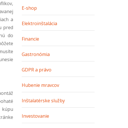
líkov,
E-shop
avanej
iach a
Elektroinštalácia
u pred
dnú do
Financie
môžete
emusíte
Gastronómia
unesie
GDPR a právo
Hubenie mravcov
 montáž
Inštalatérske služby
bohaté
o kúpu
Investovanie
tránke