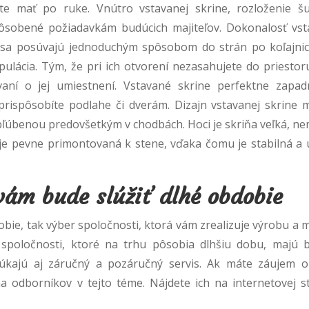
te mať po ruke. Vnútro vstavanej skrine, rozloženie šuf
spôsobené požiadavkám budúcich majiteľov. Dokonalosť vst
e sa posúvajú jednoduchým spôsobom do strán po koľajnic
lácia. Tým, že pri ich otvorení nezasahujete do priestor
aní o jej umiestnení. Vstavané skrine perfektne zapa
prispôsobíte podlahe či dverám. Dizajn vstavanej skrine 
obľúbenou predovšetkým v chodbách. Hoci je skriňa veľká, n
je pevne primontovaná k stene, vďaka čomu je stabilná a 
 vám bude slúžiť dlhé obdobie
obie, tak výber spoločnosti, ktorá vám zrealizuje výrobu a
ôr spoločnosti, ktoré na trhu pôsobia dlhšiu dobu, majú 
núkajú aj záručný a pozáručný servis. Ak máte záujem 
a odborníkov v tejto téme. Nájdete ich na internetovej s