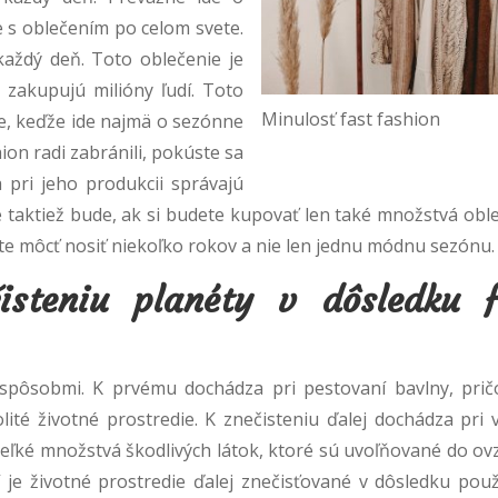
 s oblečením po celom svete.
aždý deň. Toto oblečenie je
 zakupujú milióny ľudí. Toto
Minulosť fast fashion
e, keďže ide najmä o sezónne
ion radi zabránili, pokúste sa
 pri jeho produkcii správajú
taktiež bude, ak si budete kupovať len také množstvá oble
te môcť nosiť niekoľko rokov a nie len jednu módnu sezónu.
steniu planéty v dôsledku f
i spôsobmi. K prvému dochádza pri pestovaní bavlny, pri
lité životné prostredie. K znečisteniu ďalej dochádza pri 
ľké množstvá škodlivých látok, ktoré sú uvoľňované do ovz
 je životné prostredie ďalej znečisťované v dôsledku použ