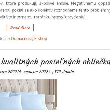
v, ktoré produkujú škodlivé emisie. Negatívnemu dopad
ániť, pokiaľ sa ako kolektív rozhodneme tento problém vyr
avštívte internetovú stránku
https://upcycle.sk/
…
Read More
ted in
Domácnosť
,
E-shop
 kvalitných posteľných obliečk
by
usta 2022
15. augusta 2022
XT3 Admin