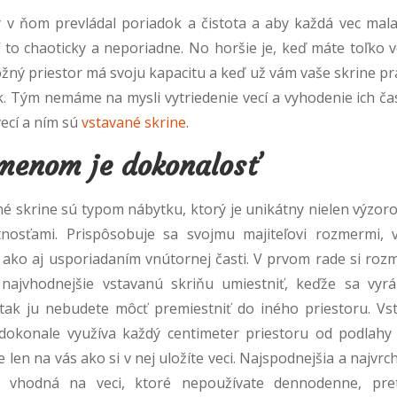
by v ňom prevládal poriadok a čistota a aby každá vec mala
 to chaoticky a neporiadne. No horšie je, keď máte toľko v
ložný priestor má svoju kapacitu a keď už vám vaše skrine p
. Tým nemáme na mysli vytriedenie vecí a vyhodenie ich čas
ecí a ním sú
vstavané skrine
.
 menom je dokonalosť
é skrine sú typom nábytku, ktorý je unikátny nielen výzoro
stnosťami. Prispôsobuje sa svojmu majiteľovi rozmermi, 
ako aj usporiadaním vnútornej časti. V prvom rade si rozmy
 najvhodnejšie vstavanú skriňu umiestniť, keďže sa vyr
 tak ju nebudete môcť premiestniť do iného priestoru. Vs
 dokonale využíva každý centimeter priestoru od podlahy
Je len na vás ako si v nej uložíte veci. Najspodnejšia a najvrc
e vhodná na veci, ktoré nepoužívate dennodenne, pre