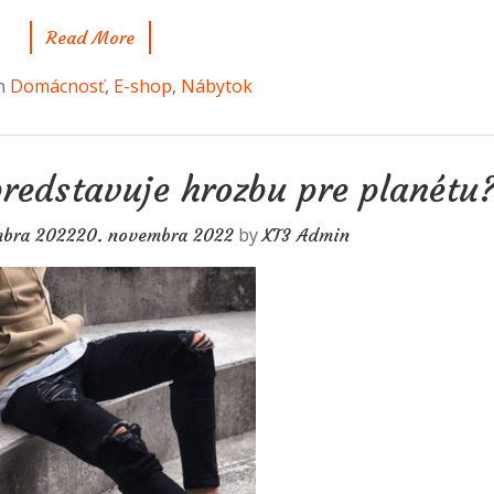
Read More
in
Domácnosť
,
E-shop
,
Nábytok
predstavuje hrozbu pre planétu
by
mbra 2022
20. novembra 2022
XT3 Admin