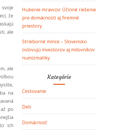
 svoje
Hubenie mravcov: Účinné riešenie
ecí, že
pre domácnosti aj firemné
raskajú
priestory
ti, ale
Strieborné mince – Slovensko
oslovujú investorov aj milovníkov
numizmatiky
m, ale
voľbou
Kategórie
slite,
Cestovanie
ába na
tavaná
Deti
 až po
hnejšia
Domácnosť
to ich