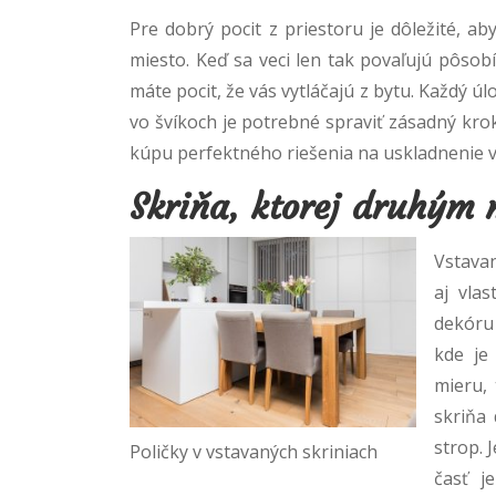
Pre dobrý pocit z priestoru je dôležité, a
miesto. Keď sa veci len tak povaľujú pôsobí
máte pocit, že vás vytláčajú z bytu. Každý ú
vo švíkoch je potrebné spraviť zásadný krok
kúpu perfektného riešenia na uskladnenie v
Skriňa, ktorej druhým
Vstavan
aj vla
dekóru 
kde je
mieru,
skriňa
strop. 
Poličky v vstavaných skriniach
časť j