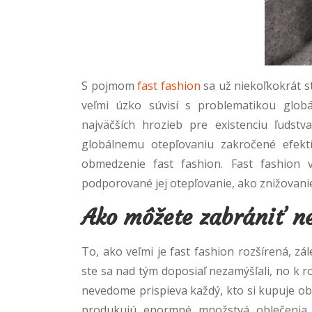
S pojmom
fast fashion
sa už niekoľkokrát st
veľmi úzko súvisí s problematikou globá
najväčších hrozieb pre existenciu ľudst
globálnemu otepľovaniu zakročené efekt
obmedzenie fast fashion. Fast fashion 
podporované jej otepľovanie, ako znižovanie 
Ako môžete zabrániť n
To, ako veľmi je fast fashion rozšírená, z
ste sa nad tým doposiaľ nezamýšľali, no k r
nevedome prispieva každý, kto si kupuje ob
produkujú enormné množstvá oblečenia 