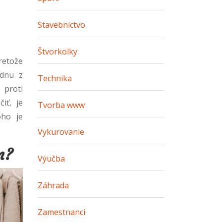
Stavebníctvo
Štvorkolky
pretože
ednu z
Technika
 proti
iť, je
Tvorba www
oho je
Vykurovanie
n?
Výučba
Záhrada
Zamestnanci