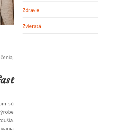
Zdravie
Zvieratá
čenia,
ast
čom sú
výrobe
dušia.
ívania