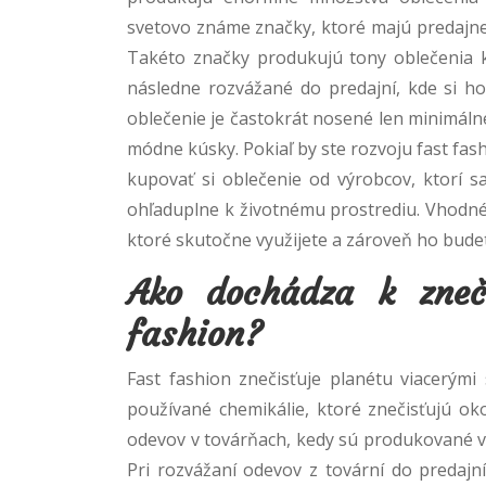
svetovo známe značky, ktoré majú predajne
Takéto značky produkujú tony oblečenia k
následne rozvážané do predajní, kde si ho
oblečenie je častokrát nosené len minimáln
módne kúsky. Pokiaľ by ste rozvoju fast fash
kupovať si oblečenie od výrobcov, ktorí sa
ohľaduplne k životnému prostrediu. Vhodné 
ktoré skutočne využijete a zároveň ho bude
Ako dochádza k zneči
fashion?
Fast fashion znečisťuje planétu viacerým
používané chemikálie, ktoré znečisťujú oko
odevov v továrňach, kedy sú produkované ve
Pri rozvážaní odevov z tovární do predajní