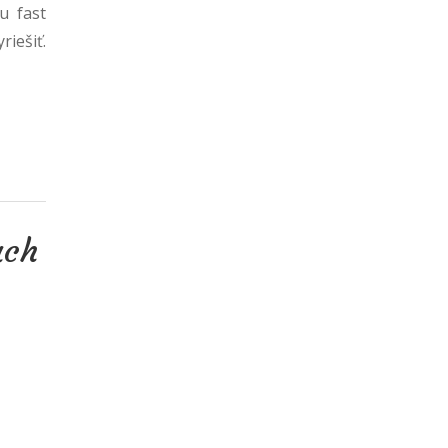
u fast
iešiť.
ach