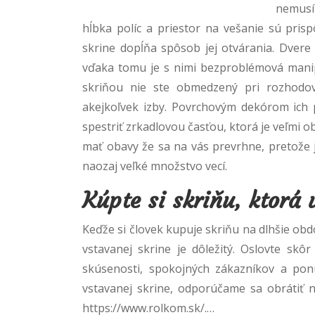
nemusí
hĺbka políc a priestor na vešanie sú pri
skrine dopĺňa spôsob jej otvárania. Dver
vďaka tomu je s nimi bezproblémová manipu
skriňou nie ste obmedzený pri rozhodov
akejkoľvek izby. Povrchovým dekórom ich 
spestriť zrkadlovou časťou, ktorá je veľmi 
mať obavy že sa na vás prevrhne, pretože 
naozaj veľké množstvo vecí.
Kúpte si skriňu, ktorá
Keďže si človek kupuje skriňu na dlhšie obd
vstavanej skrine je dôležitý. Oslovte sk
skúsenosti, spokojných zákazníkov a po
vstavanej skrine, odporúčame sa obrátiť n
https://www.rolkom.sk/.
…