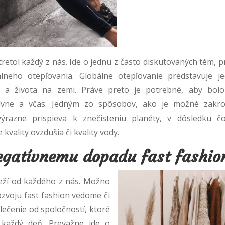
retol každý z nás. Ide o jednu z často diskutovaných tém, 
lneho otepľovania. Globálne otepľovanie predstavuje j
va a života na zemi. Práve preto je potrebné, aby bolo
ívne a včas. Jedným zo spôsobov, ako je možné zakroč
výrazne prispieva k znečisteniu planéty, v dôsledku č
kvality ovzdušia či kvality vody.
egatívnemu dopadu fast fashio
áleží od každého z nás. Možno
ozvoju fast fashion vedome či
lečenie od spoločností, ktoré
každý deň. Prevažne ide o