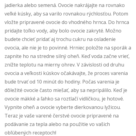
jadierka alebo semená. Ovocie nakrájajte na rovnako
veľké kúsky, aby sa varilo rovnakou rýchlosťou. Potom
vložte pripravené ovocie do vhodného hrnca. Do hrnca
pridajte toľko vody, aby bolo ovocie zakryté. Možno
budete chcieť pridať aj trochu cukru na osladenie
ovocia, ale nie je to povinné. Hrniec položte na sporák a
zapnite ho na stredne silný oheň. Keď voda začne vrieť,
znížte teplotu na mierny ohrev. V závislosti od druhu
ovocia a veľkosti kúskov očakávajte, že proces varenia
bude trvať od 10 minút do hodiny. Počas varenia je
dôležité ovocie často miešať, aby sa nepripálilo. Keď je
ovocie mäkké a ľahko sa roztlačí vidličkou, je hotové.
Vypnite oheň a ovocie vyberte dierkovanou lyžicou.
Teraz je vaše varené čerstvé ovocie pripravené na
podávanie za tepla alebo na použitie vo vašich
obľúbených receptoch!