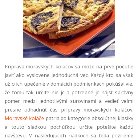
Príprava moravských koláčov sa môže na prvé počutie
javiť ako vyslovene jednoduchá vec. Každý kto sa však
už o ich upečenie v domácich podmienkach pokúšal vie,
že tomu tak určite nie je a potrebné je nájsť správny
pomer medzi jednotlivými surovinami a vedieť veľmi
presne odhadnúť čas prípravy moravských koláčov.
Moravské koláče
patria do kategórie absolútnej klasiky
a touto sladkou pochúťkou určite potešíte každú
návštevu. V nasledujúcich riadkoch sa teda pozrieme