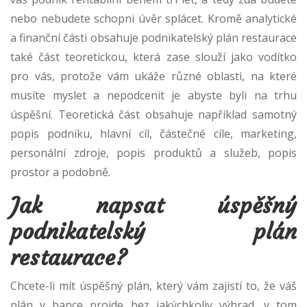
nebo nebudete schopni úvěr splácet. Kromě analytické
a finanční části obsahuje podnikatelský plán restaurace
také část teoretickou, která zase slouží jako vodítko
pro vás, protože vám ukáže různé oblasti, na které
musíte myslet a nepodcenit je abyste byli na trhu
úspěšní. Teoretická část obsahuje například samotný
popis podniku, hlavní cíl, částečné cíle, marketing,
personální zdroje, popis produktů a služeb, popis
prostor a podobně.
Jak napsat úspěšný
podnikatelský plán
restaurace?
Chcete-li mít úspěšný plán, který vám zajistí to, že váš
plán v bance projde bez jakýchkoliv výhrad, v tom