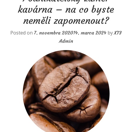
kavárna – na co byste
neměli zapomenout?
Posted on
by
7. novembra 2020
14. marca 2024
XT3
Admin