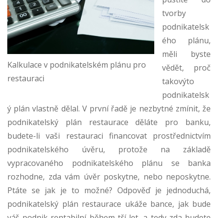
tvorby
podnikatelsk
ého plánu,
měli byste
Kalkulace v podnikatelském plánu pro
vědět, proč
restauraci
takovýto
podnikatelsk
ý plán vlastně dělal. V první řadě je nezbytné zmínit, že
podnikatelský plán restaurace děláte pro banku,
budete-li vaši restauraci financovat prostřednictvím
podnikatelského úvěru, protože na základě
vypracovaného podnikatelského plánu se banka
rozhodne, zda vám úvěr poskytne, nebo neposkytne.
Ptáte se jak je to možné? Odpověď je jednoduchá,
podnikatelský plán restaurace ukáže bance, jak bude
váš podnik rentabilní během tří let, a tedy zda budete