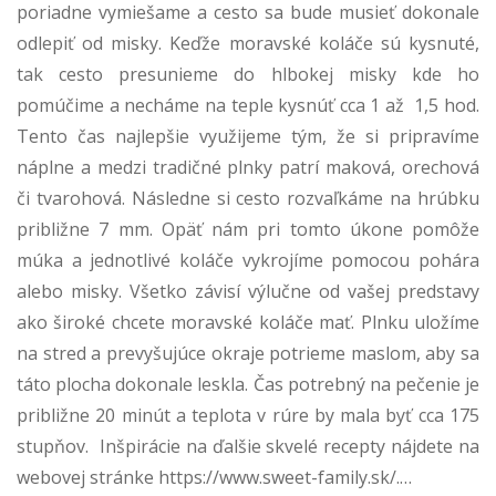
poriadne vymiešame a cesto sa bude musieť dokonale
odlepiť od misky. Keďže moravské koláče sú kysnuté,
tak cesto presunieme do hlbokej misky kde ho
pomúčime a necháme na teple kysnúť cca 1 až 1,5 hod.
Tento čas najlepšie využijeme tým, že si pripravíme
náplne a medzi tradičné plnky patrí maková, orechová
či tvarohová. Následne si cesto rozvaľkáme na hrúbku
približne 7 mm. Opäť nám pri tomto úkone pomôže
múka a jednotlivé koláče vykrojíme pomocou pohára
alebo misky. Všetko závisí výlučne od vašej predstavy
ako široké chcete moravské koláče mať. Plnku uložíme
na stred a prevyšujúce okraje potrieme maslom, aby sa
táto plocha dokonale leskla. Čas potrebný na pečenie je
približne 20 minút a teplota v rúre by mala byť cca 175
stupňov.
Inšpirácie na ďalšie skvelé recepty nájdete na
webovej stránke https://www.sweet-family.sk/.
…