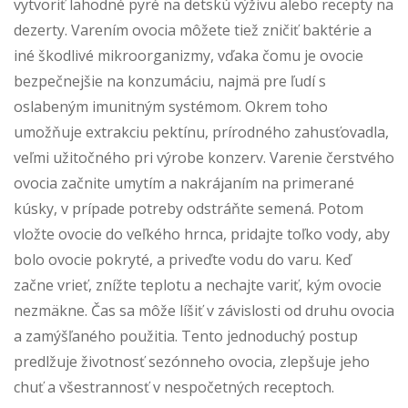
vytvoriť lahodné pyré na detskú výživu alebo recepty na
dezerty. Varením ovocia môžete tiež zničiť baktérie a
iné škodlivé mikroorganizmy, vďaka čomu je ovocie
bezpečnejšie na konzumáciu, najmä pre ľudí s
oslabeným imunitným systémom. Okrem toho
umožňuje extrakciu pektínu, prírodného zahusťovadla,
veľmi užitočného pri výrobe konzerv. Varenie čerstvého
ovocia začnite umytím a nakrájaním na primerané
kúsky, v prípade potreby odstráňte semená. Potom
vložte ovocie do veľkého hrnca, pridajte toľko vody, aby
bolo ovocie pokryté, a priveďte vodu do varu. Keď
začne vrieť, znížte teplotu a nechajte variť, kým ovocie
nezmäkne. Čas sa môže líšiť v závislosti od druhu ovocia
a zamýšľaného použitia. Tento jednoduchý postup
predlžuje životnosť sezónneho ovocia, zlepšuje jeho
chuť a všestrannosť v nespočetných receptoch.