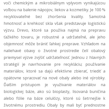
voči chemickým a mikrobiálnym vplyvom vynikajúcou
voľbou na balenie nápojov, liekov a kozmetiky. Je 100 %
recyklovateľné bez zhoršenia kvality. Samotná
hmotnosť a krehkosť skla však predstavuje logistickú
výzvu. Drevo, ktoré sa používa najmä na prepravu
ťažkého tovaru, je robustné a udržateľné, ale jeho
objemnosť môže brániť ľahkej preprave. Vzhľadom na
naliehavé obavy o životné prostredie čelí obalový
priemysel výzve zvýšiť udržateľnosť. Jednou z hlavných
stratégií je navrhovanie pre recykláciu; používanie
materiálov, ktoré sa dajú efektívne zbierať, triediť a
opätovne spracovať na nové obaly alebo iné výrobky.
Ďalším prístupom je využívanie materiálov na
biologickej báze, ako sú bioplasty, lisovaná buničina
alebo fólie na báze celulózy, ktoré sú šetrnejšie k
životnému prostrediu. Obaly by mali byť prednostne