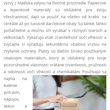
výzvy z hľadiska vplyvu na životné prostredie. Papierové
a lepenkové materiály sú obľúbené pre svoju
všestrannosť, dajú sa použiť na všetko od krabíc na
cereálie až po luxusné darčekové obaly. Sú ľahké, ľahko
potlačiteľné a možno ich vyrábať v rôznych tvaroch a
veľkostiach. Vykazujú však zraniteľnosť voči vlhkosti a
zvyčajne si vyžadujú sekundárnu obalovú vrstvu na
zvýšenie ochrany. Plasty sú ďalším široko používaným
obalovým materiálom, ktorý je obľúbený pre svoje
pozoruhodné vlastnosti vrátane trvanlivosti, pružnosti
a odolnosti voči vlhkosti a chemikáliám.
Používajú sa
najmä na
balenie
potravín,
nápojov,
liekov a