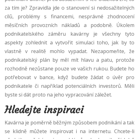
za tím je? Zpravidla jde o stanovení si nedosažitelných
cílů, problémy s financemi, nesprávné zhodnocení
měsíčních provozních nákladů a podobně. Úkolem
podnikatelského záměru kavárny je všechny tyto
aspekty zohlednit a vytvořit simulaci toho, jak by to
vlastně v realitě mohlo vypadat. Nezapomeňte, že
podnikatelský plán by měl mít hlavu a patu, protože
rozhodně nezůstane pouze ve vašich rukou. Budete ho
potřebovat v bance, když budete žádat o úvěr pro
podnikatele či například potenciálních investorů. Měli
byste si dát proto na jeho vypracování záležet.
Hledejte inspiraci
Kavárna je poměrně běžným způsobem podnikání a tak
se klidně můžete inspirovat i na internetu. Chcete-li