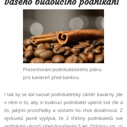
vašeho budoucího podnikání
Prezentování podnikatelského plánu
pro kaviereň před bankou
I tak by se dal nazvat podnikatelský záměr kavárny. Jde
v něm o to, aby si budoucí podnikatel ujasnil své cíle a
to, jakými prostředky a cestami ho chce dosáhnout. Z
výzkumů jasně vyplývá, že 2 třetiny podnikatelů své
podnikání ukončí před dosažením 5 let. Otázkou zní, co