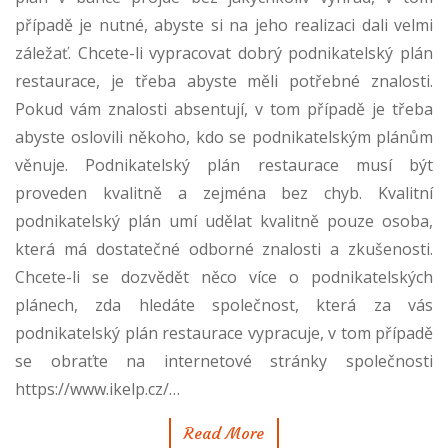
případě je nutné, abyste si na jeho realizaci dali velmi
záležať. Chcete-li vypracovat dobrý podnikatelský plán
restaurace, je třeba abyste měli potřebné znalosti.
Pokud vám znalosti absentují, v tom případě je třeba
abyste oslovili někoho, kdo se podnikatelským plánům
věnuje. Podnikatelský plán restaurace musí být
proveden kvalitně a zejména bez chyb. Kvalitní
podnikatelský plán umí udělat kvalitně pouze osoba,
která má dostatečné odborné znalosti a zkušenosti.
Chcete-li se dozvědět něco více o podnikatelských
plánech, zda hledáte společnost, která za vás
podnikatelský plán restaurace vypracuje, v tom případě
se obraťte na internetové stránky společnosti
https://www.ikelp.cz/
…
Read More