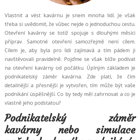
Vlastnit a vést kavárnu je snem mnoha lidí. Je však
třeba si uvědomit, že vůbec nejde o jednoduchou cestu.
Otevření kavárny se totiž spojuje s dlouhými měsíci
příprav. Samotné otevření samozřejmě není cílem.
Cílem je, aby byla pro lidi zajímavá a tím pádem ji
navštěvovali pravidelně. Pojďme se však blíže podívat
na otevření kavárny od počátku. Úplným základem je
podnikatelský záměr kavárna. Zde platí, že čím
detailnější a přesnější je vytvořen, tím může být vaše
podnikání úspěšnější. Co by tedy měl zahrnovat a co je
vlastně jeho podstatou?
Podnikatelský záměr
kavárny nebo simulace