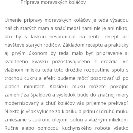
Príprava moravských koláčov
Umenie prípravy moravských koláčov je teda výsadou
našich starých mám a snáď medzi nami nie je ani nikto,
kto by s láskou nespomínal na tento recept pri
návšteve starých rodičov. Základom receptu a prakticky
aj prvým úkonom by teda malo byť pripravenie si
kvalitného kvásku pozostávajúceho z droždia. Vo
vlažnom mlieku teda toto droždie rozpustíme spolu s
trochou cukru a efekt budeme môcť pozorovať už po
piatich minútach. Klasickú múku môžete pokojne
zameniť za špaldovú a výsledok bude do značnej miery
modernizovaný a chuť koláčov vás príjemne prekvapí.
Niekto je však výlučne za klasiku a jednu či druhú múku
zmiešame s cukrom, olejom, soľou a vlažným mliekom.
Ručne alebo pomocou kuchynského robota všetko