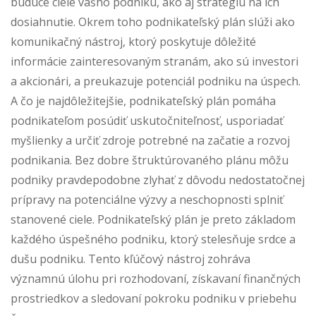
budúce ciele vášho podniku, ako aj stratégiu na ich
dosiahnutie. Okrem toho podnikateľský plán slúži ako
komunikačný nástroj, ktorý poskytuje dôležité
informácie zainteresovaným stranám, ako sú investori
a akcionári, a preukazuje potenciál podniku na úspech.
A čo je najdôležitejšie, podnikateľský plán pomáha
podnikateľom posúdiť uskutočniteľnosť, usporiadať
myšlienky a určiť zdroje potrebné na začatie a rozvoj
podnikania. Bez dobre štruktúrovaného plánu môžu
podniky pravdepodobne zlyhať z dôvodu nedostatočnej
prípravy na potenciálne výzvy a neschopnosti splniť
stanovené ciele. Podnikateľský plán je preto základom
každého úspešného podniku, ktorý stelesňuje srdce a
dušu podniku. Tento kľúčový nástroj zohráva
významnú úlohu pri rozhodovaní, získavaní finančných
prostriedkov a sledovaní pokroku podniku v priebehu