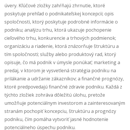
úvery. Kľúčové zložky zahŕňajú zhrnutie, ktoré
poskytuje prehľad o podnikateľskej koncepcii; opis
spoločnosti, ktorý poskytuje podrobné informácie o
podniku; analýzu trhu, ktorá ukazuje pochopenie
cieľového trhu, konkurencie a trhových podmienok;
organizáciu a riadenie, ktorá znázorňuje štruktúru a
tím spoločnosti; služby alebo produktový rad, ktorý
opisuje, čo má podnik v úmysle ponúkať; marketing a
predaj, v ktorom je vysvetlená stratégia podniku na
prilákanie a udržanie zákazníkov; a finančné prognózy,
ktoré predpovedajú finančné zdravie podniku. Každá z
týchto zložiek zohráva dôležitú úlohu, pretože
umožňuje potenciálnym investorom a zainteresovaným
stranám pochopiť koncepciu, štruktúru a prognózy
podniku, čím pomáha vytvoriť jasné hodnotenie
potenciálneho úspechu podniku.