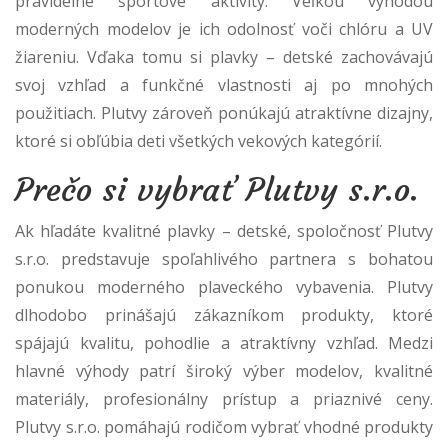
pravidelné športové aktivity. Veľkou výhodou
moderných modelov je ich odolnosť voči chlóru a UV
žiareniu. Vďaka tomu si plavky – detské zachovávajú
svoj vzhľad a funkčné vlastnosti aj po mnohých
použitiach. Plutvy zároveň ponúkajú atraktívne dizajny,
ktoré si obľúbia deti všetkých vekových kategórií.
Prečo si vybrať Plutvy s.r.o.
Ak hľadáte kvalitné plavky – detské, spoločnosť Plutvy
s.r.o. predstavuje spoľahlivého partnera s bohatou
ponukou moderného plaveckého vybavenia. Plutvy
dlhodobo prinášajú zákazníkom produkty, ktoré
spájajú kvalitu, pohodlie a atraktívny vzhľad. Medzi
hlavné výhody patrí široký výber modelov, kvalitné
materiály, profesionálny prístup a priaznivé ceny.
Plutvy s.r.o. pomáhajú rodičom vybrať vhodné produkty