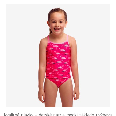
Kvalitné plavky – detské patria medzi základnú výbavu