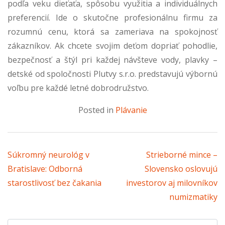
podľa veku dieťaťa, spôsobu využitia a individuálnych
preferencií. Ide o skutočne profesionálnu firmu za
rozumnú cenu, ktorá sa zameriava na spokojnosť
zákazníkov. Ak chcete svojim deťom dopriať pohodlie,
bezpečnosť a štýl pri každej návšteve vody, plavky –
detské od spoločnosti Plutvy s.r.o. predstavujú výbornú
voľbu pre každé letné dobrodružstvo.
Posted in
Plávanie
Navigácia v článku
Súkromný neurológ v
Strieborné mince –
Bratislave: Odborná
Slovensko oslovujú
starostlivosť bez čakania
investorov aj milovníkov
numizmatiky