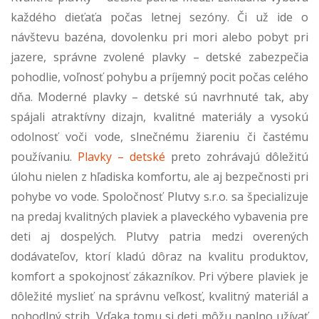
každého dieťaťa počas letnej sezóny. Či už ide o
návštevu bazéna, dovolenku pri mori alebo pobyt pri
jazere, správne zvolené plavky – detské zabezpečia
pohodlie, voľnosť pohybu a príjemný pocit počas celého
dňa. Moderné plavky – detské sú navrhnuté tak, aby
spájali atraktívny dizajn, kvalitné materiály a vysokú
odolnosť voči vode, slnečnému žiareniu či častému
používaniu.
Plavky – detské
preto zohrávajú dôležitú
úlohu nielen z hľadiska komfortu, ale aj bezpečnosti pri
pohybe vo vode. Spoločnosť Plutvy s.r.o. sa špecializuje
na predaj kvalitných plaviek a plaveckého vybavenia pre
deti aj dospelých. Plutvy patria medzi overených
dodávateľov, ktorí kladú dôraz na kvalitu produktov,
komfort a spokojnosť zákazníkov. Pri výbere plaviek je
dôležité myslieť na správnu veľkosť, kvalitný materiál a
pohodlný strih. Vďaka tomu si deti môžu naplno užívať