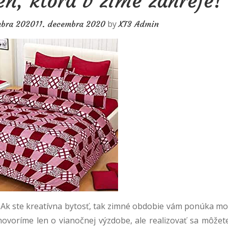
eň, ktorá v zime zahreje!
by
mbra 2020
11. decembra 2020
XT3 Admin
a. Ak ste kreatívna bytosť, tak zimné obdobie vám ponúka mo
ehovoríme len o vianočnej výzdobe, ale realizovať sa môžete