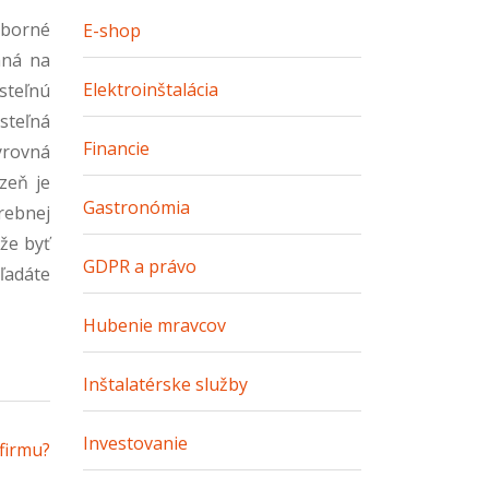
ýborné
E-shop
mná na
Elektroinštalácia
osteľnú
steľná
Financie
yrovná
zeň je
Gastronómia
rebnej
ôže byť
GDPR a právo
ľadáte
Hubenie mravcov
Inštalatérske služby
Investovanie
firmu?