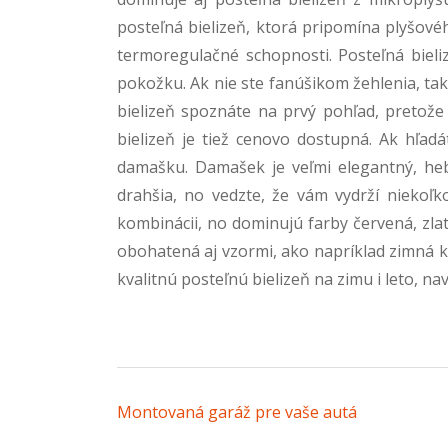
posteľná bielizeň, ktorá pripomína plyšové
termoregulačné schopnosti. Posteľná biel
pokožku. Ak nie ste fanúšikom žehlenia, tak
bielizeň spoznáte na prvý pohľad, pretože
bielizeň je tiež cenovo dostupná. Ak hľad
damašku. Damašek je veľmi elegantný, heb
drahšia, no vedzte, že vám vydrží niekoľ
kombinácii, no dominujú farby červená, zlat
obohatená aj vzormi, ako napríklad zimná kr
kvalitnú posteľnú bielizeň na zimu i leto, n
Navigácia v článku
Montovaná garáž pre vaše autá