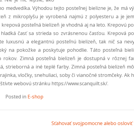
ho medvedíka. Výhodou tejto posteľnej bielizne je, že má v
izeň z mikroplyšu je vyrobená najmú z polyesteru a je je
 krepová posteľná bielizeň je vhodná aj na leto. Krepovú p
 hladká časť sa strieda so zvrásnenou časťou. Krepová po
áte luxusnú a elegantnú posteľnú bielizeň, tak nič sa nev
ký na pokožke a poskytuje pohodlie. Táto posteľná bieli
ko rokov.
Zimná posteľná bielizeň je dostupná v rôznej fa
á, strieborná a iné teplé farby. Zimná posteľná bielizeň m
ajinka, vločky, snehuliaci, soby či vianočné stromčeky.
Ak h
avštívte webovú stránku
https://www.scanquilt.sk/
.
Posted in
E-shop
Sťahovať svojpomocne alebo osloviť 