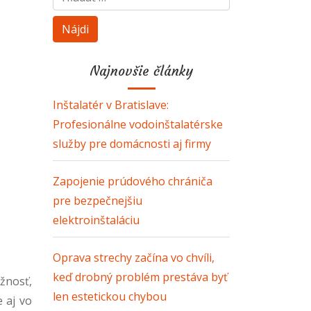
Najnovšie články
Inštalatér v Bratislave:
Profesionálne vodoinštalatérske
služby pre domácnosti aj firmy
Zapojenie prúdového chrániča
pre bezpečnejšiu
elektroinštaláciu
Oprava strechy začína vo chvíli,
keď drobný problém prestáva byť
žnosť,
len estetickou chybou
 aj vo