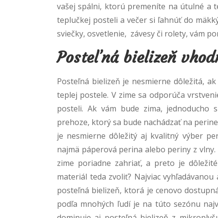
vašej spálni, ktorú premeníte na útulné a 
teplučkej posteli a večer si ľahnúť do mäkk
sviečky, osvetlenie, závesy či rolety, vám 
Posteľná bielizeň vho
Posteľná bielizeň je nesmierne dôležitá, ak 
teplej postele. V zime sa odporúča vrstveni
posteli. Ak vám bude zima, jednoducho 
prehoze, ktorý sa bude nachádzať na perine
je nesmierne dôležitý aj kvalitný výber pe
najmä páperová perina alebo periny z vlny.
zime poriadne zahriať, a preto je dôležité
materiál teda zvoliť? Najviac vyhľadávanou 
posteľná bielizeň, ktorá je cenovo dostupn
podľa mnohých ľudí je na túto sezónu najv
dominuje aj posteľná bielizeň z mikroplyšu