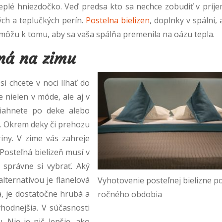
teplé hniezdočko. Veď predsa kto sa nechce zobudiť v príje
ých a teplučkých perín.
Postelna bielizen
, doplnky v spálni,
pomôžu k tomu, aby sa vaša spálňa premenila na oázu tepla.
dná na zimu
si chcete v noci líhať do
e nielen v móde, ale aj v
siahnete po deke alebo
. Okrem deky či prehozu
riny. V zime vás zahreje
Posteľná bielizeň musí v
 správne si vybrať. Aký
alternatívou je flanelová
Vyhotovenie posteľnej bielizne p
á, je dostatočne hrubá a
ročného obdobia
hodnejšia. V súčasnosti
. Nie je nič lepšie, ako