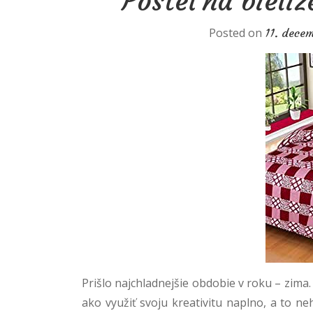
Posteľná bieliz
Posted on
11. dece
Prišlo najchladnejšie obdobie v roku – zim
ako využiť svoju kreativitu naplno, a to n