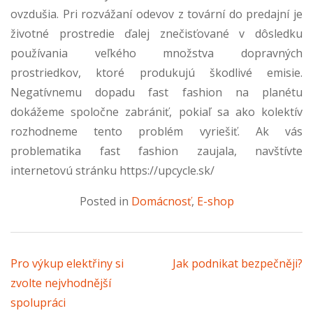
ovzdušia. Pri rozvážaní odevov z tovární do predajní je
životné prostredie ďalej znečisťované v dôsledku
používania veľkého množstva dopravných
prostriedkov, ktoré produkujú škodlivé emisie.
Negatívnemu dopadu fast fashion na planétu
dokážeme spoločne zabrániť, pokiaľ sa ako kolektív
rozhodneme tento problém vyriešiť. Ak vás
problematika fast fashion zaujala, navštívte
internetovú stránku
https://upcycle.sk/
Posted in
Domácnosť
,
E-shop
Navigácia v článku
Pro výkup elektřiny si
Jak podnikat bezpečněji?
zvolte nejvhodnější
spolupráci