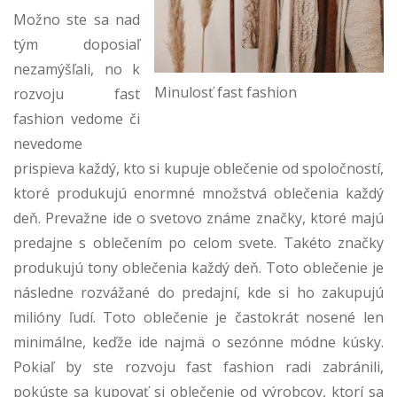
Možno ste sa nad
tým doposiaľ
nezamýšľali, no k
Minulosť fast fashion
rozvoju fast
fashion vedome či
nevedome
prispieva každý, kto si kupuje oblečenie od spoločností,
ktoré produkujú enormné množstvá oblečenia každý
deň. Prevažne ide o svetovo známe značky, ktoré majú
predajne s oblečením po celom svete. Takéto značky
produkujú tony oblečenia každý deň. Toto oblečenie je
následne rozvážané do predajní, kde si ho zakupujú
milióny ľudí. Toto oblečenie je častokrát nosené len
minimálne, keďže ide najmä o sezónne módne kúsky.
Pokiaľ by ste rozvoju fast fashion radi zabránili,
pokúste sa kupovať si oblečenie od výrobcov, ktorí sa