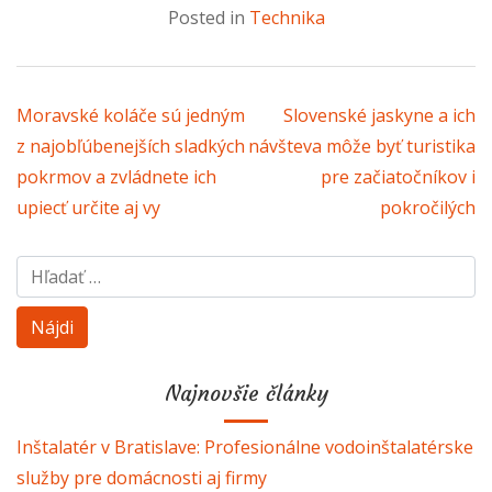
Posted in
Technika
Navigácia v článku
Moravské koláče sú jedným
Slovenské jaskyne a ich
z najobľúbenejších sladkých
návšteva môže byť turistika
pokrmov a zvládnete ich
pre začiatočníkov i
upiecť určite aj vy
pokročilých
Hľadať:
Najnovšie články
Inštalatér v Bratislave: Profesionálne vodoinštalatérske
služby pre domácnosti aj firmy