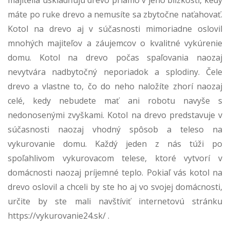
máte po ruke drevo a nemusíte sa zbytočne naťahovať.
Kotol na drevo aj v súčasnosti mimoriadne oslovil
mnohých majiteľov a záujemcov o kvalitné vykúrenie
domu. Kotol na drevo počas spaľovania naozaj
nevytvára nadbytočný neporiadok a splodiny. Čele
drevo a vlastne to, čo do neho naložíte zhorí naozaj
celé, kedy nebudete mať ani robotu navyše s
nedonosenými zvyškami.
Kotol na drevo predstavuje v
súčasnosti naozaj vhodný spôsob a teleso na
vykurovanie domu. Každý jeden z nás túži po
spoľahlivom vykurovacom telese, ktoré vytvorí v
domácnosti naozaj príjemné teplo. Pokiaľ vás kotol na
drevo oslovil a chceli by ste ho aj vo svojej domácnosti,
určite by ste mali navštíviť internetovú stránku
https://vykurovanie24.sk/
.