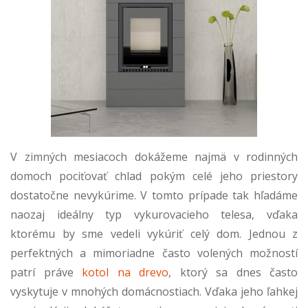
V zimných mesiacoch dokážeme najmä v rodinných
domoch pociťovať chlad pokým celé jeho priestory
dostatočne nevykúrime. V tomto prípade tak hľadáme
naozaj ideálny typ vykurovacieho telesa, vďaka
ktorému by sme vedeli vykúriť celý dom. Jednou z
perfektných a mimoriadne často volených možností
patrí práve
kotol na drevo
, ktorý sa dnes často
vyskytuje v mnohých domácnostiach. Vďaka jeho ľahkej