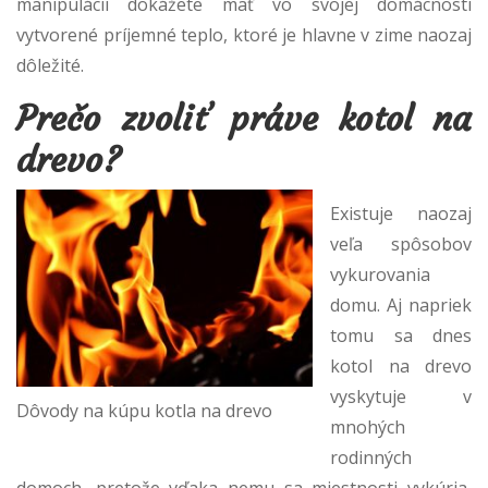
manipulácii dokážete mať vo svojej domácnosti
vytvorené príjemné teplo, ktoré je hlavne v zime naozaj
dôležité.
Prečo zvoliť práve kotol na
drevo?
Existuje naozaj
veľa spôsobov
vykurovania
domu. Aj napriek
tomu sa dnes
kotol na drevo
vyskytuje v
Dôvody na kúpu kotla na drevo
mnohých
rodinných
domoch, pretože vďaka nemu sa miestnosti vykúria