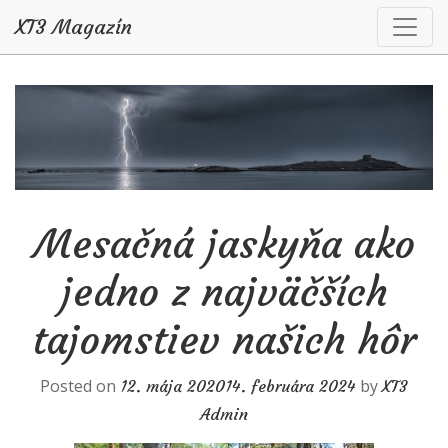
XT3 Magazín
Skip to content
Mesačná jaskyňa ako
jedno z najväčších
tajomstiev našich hôr
Posted on
by
12. mája 2020
14. februára 2024
XT3
Admin