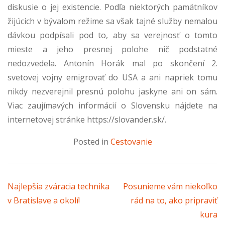
diskusie o jej existencie. Podľa niektorých pamätníkov
žijúcich v bývalom režime sa však tajné služby nemalou
dávkou podpísali pod to, aby sa verejnosť o tomto
mieste a jeho presnej polohe nič podstatné
nedozvedela. Antonín Horák mal po skončení 2.
svetovej vojny emigrovať do USA a ani napriek tomu
nikdy nezverejnil presnú polohu jaskyne ani on sám.
Viac zaujímavých informácií o Slovensku nájdete na
internetovej stránke
https://slovander.sk/
.
Posted in
Cestovanie
Navigácia v článku
Najlepšia zváracia technika
Posunieme vám niekoľko
v Bratislave a okolí!
rád na to, ako pripraviť
kura