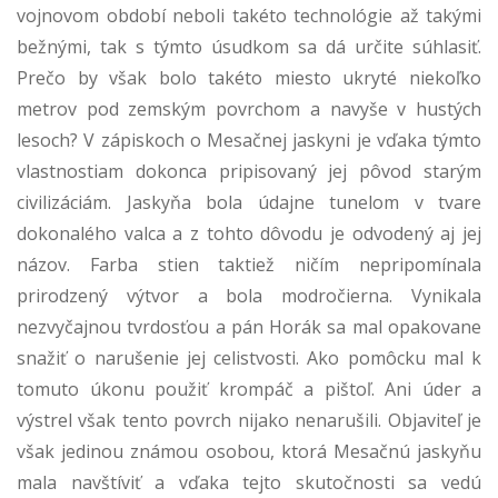
vojnovom období neboli takéto technológie až takými
bežnými, tak s týmto úsudkom sa dá určite súhlasiť.
Prečo by však bolo takéto miesto ukryté niekoľko
metrov pod zemským povrchom a navyše v hustých
lesoch? V zápiskoch o Mesačnej jaskyni je vďaka týmto
vlastnostiam dokonca pripisovaný jej pôvod starým
civilizáciám. Jaskyňa bola údajne tunelom v tvare
dokonalého valca a z tohto dôvodu je odvodený aj jej
názov.
Farba stien taktiež ničím nepripomínala
prirodzený výtvor a bola modročierna. Vynikala
nezvyčajnou tvrdosťou a pán Horák sa mal opakovane
snažiť o narušenie jej celistvosti. Ako pomôcku mal k
tomuto úkonu použiť krompáč a pištoľ. Ani úder a
výstrel však tento povrch nijako nenarušili. Objaviteľ je
však jedinou známou osobou, ktorá Mesačnú jaskyňu
mala navštíviť a vďaka tejto skutočnosti sa vedú